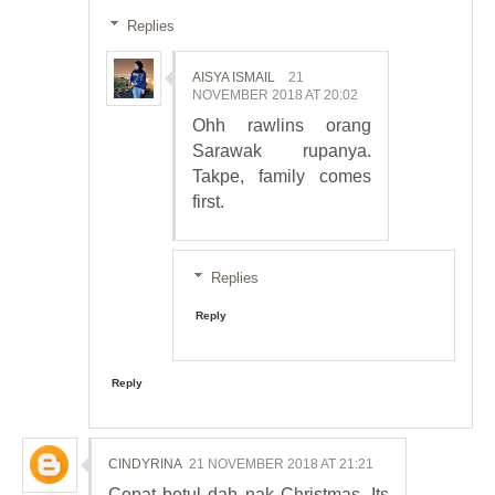
Replies
AISYA ISMAIL
21
NOVEMBER 2018 AT 20:02
Ohh rawlins orang
Sarawak rupanya.
Takpe, family comes
first.
Replies
Reply
Reply
CINDYRINA
21 NOVEMBER 2018 AT 21:21
Cepat betul dah nak Christmas. Its