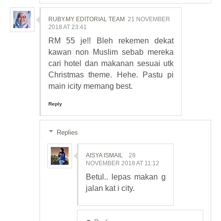
RUBY.MY EDITORIAL TEAM
21 NOVEMBER
2018 AT 23:41
RM 55 je!! Bleh rekemen dekat
kawan non Muslim sebab mereka
cari hotel dan makanan sesuai utk
Christmas theme. Hehe. Pastu pi
main icity memang best.
Reply
Replies
AISYA ISMAIL
28
NOVEMBER 2018 AT 11:12
Betul.. lepas makan g
jalan kat i city.