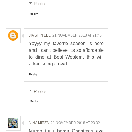
Replies
Reply
JIA SHIN LEE
21 NOVEMBER 2018 AT 21:45
Yayyy my favorite season is here
and I can't believe it's so affordable
to dine at Best Western, this will
attract a big crowd.
Reply
Replies
Reply
NINA MIRZA
21 NOVEMBER 2018 AT 23:32
Murah tuuu harga Christmas eve