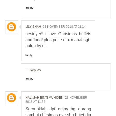
Reply
LILY SHAH
23 NOVEMBER 2018 AT 11:14
bestnyer!! i love Christmas buffets
and food! plus price ni x mahal sgt..
boleh try ni..
Reply
Replies
Reply
HALIMAH BINTI MUHIDEN
23 NOVEMBER
2018 AT 11:52
Seronoklah dpt enjoy bg dorang
sambut chirstmas eve sbb bujet dia