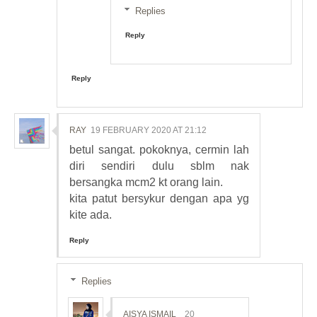
Replies
Reply
Reply
RAY
19 FEBRUARY 2020 AT 21:12
betul sangat. pokoknya, cermin lah
diri sendiri dulu sblm nak
bersangka mcm2 kt orang lain.
kita patut bersykur dengan apa yg
kite ada.
Reply
Replies
AISYA ISMAIL
20