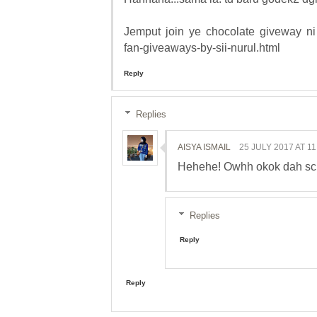
Jemput join ye chocolate giveway ni d
fan-giveaways-by-sii-nurul.html
Reply
Replies
AISYA ISMAIL
25 JULY 2017 AT 11
Hehehe! Owhh okok dah sch
Replies
Reply
Reply