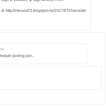
i http://ciknurul23.blogspot.my/2017/07/chocolate-
:52
edule posting pon..