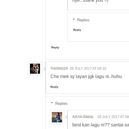
hye.. thank you =)
Replies
Reply
Reply
THISNI3ZA
26 JULY 2017 AT 08:10
Che mek sy layan jgk lagu ni..huhu
Reply
Replies
AISYA ISMAIL
26 JULY 2017 AT 08
best kan lagu ni?? santai-san