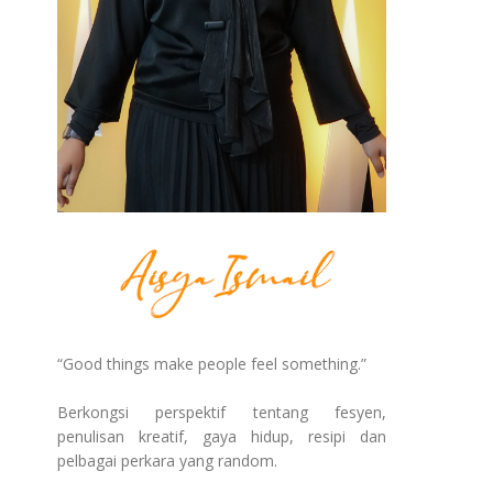
“Good things make people feel something.”
Berkongsi perspektif tentang fesyen,
penulisan kreatif, gaya hidup, resipi dan
pelbagai perkara yang random.