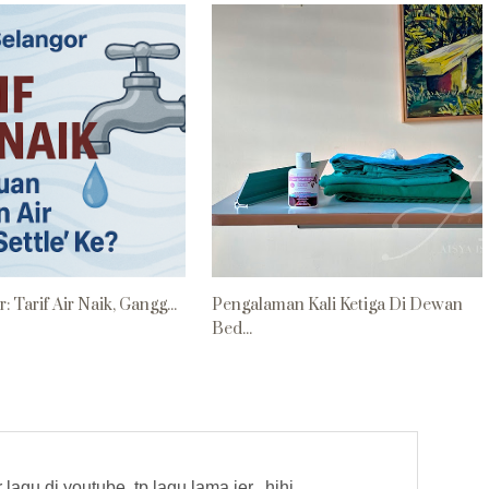
: Tarif Air Naik, Gangg...
Pengalaman Kali Ketiga Di Dewan
Bed...
agu di youtube, tp lagu lama jer...hihi