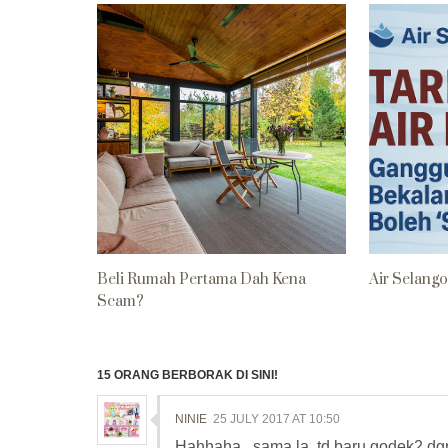
Beli Rumah Pertama Dah Kena
Air Selangor
Scam?
15 ORANG BERBORAK DI SINI!
NINIE
25 JULY 2017 AT 10:50
Hahhaha...sama la. td baru godek2 dgr l