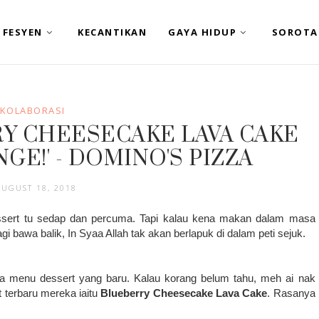
FESYEN
KECANTIKAN
GAYA HIDUP
SOROTA
KOLABORASI
Y CHEESECAKE LAVA CAKE
GE!' - DOMINO'S PIZZA
AUGUST 18, 2018
essert tu sedap dan percuma. Tapi kalau kena makan dalam masa
i bawa balik, In Syaa Allah tak akan berlapuk di dalam peti sejuk.
 menu dessert yang baru. Kalau korang belum tahu, meh ai nak
 terbaru mereka iaitu
Blueberry Cheesecake Lava Cake
. Rasanya