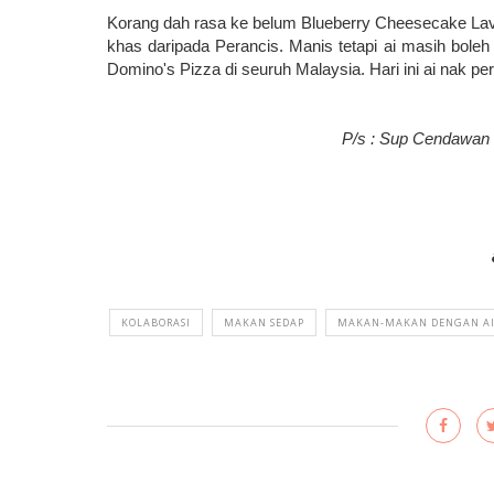
Korang dah rasa ke belum Blueberry Cheesecake Lava
khas daripada Perancis. Manis tetapi ai masih bol
Domino's Pizza di seuruh Malaysia. Hari ini ai nak p
P/s : Sup Cendawan 
KOLABORASI
MAKAN SEDAP
MAKAN-MAKAN DENGAN A