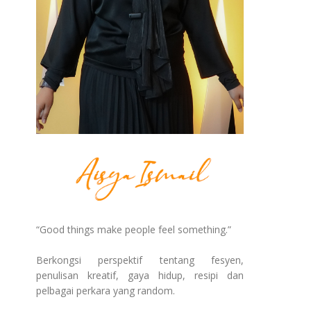
“Good things make people feel something.”
Berkongsi perspektif tentang fesyen,
penulisan kreatif, gaya hidup, resipi dan
pelbagai perkara yang random.