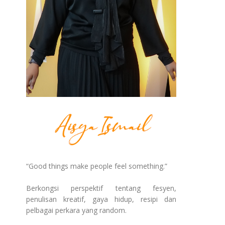
“Good things make people feel something.”
Berkongsi perspektif tentang fesyen,
penulisan kreatif, gaya hidup, resipi dan
pelbagai perkara yang random.