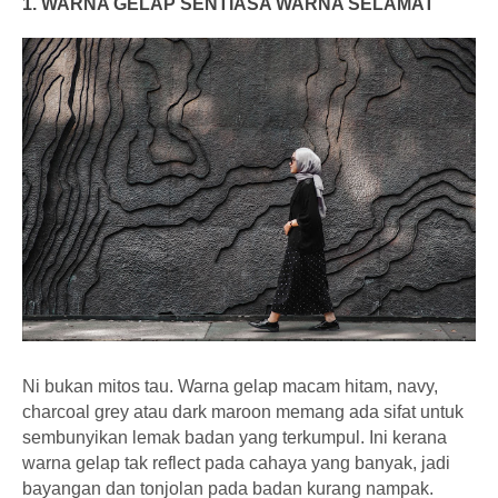
1. WARNA GELAP SENTIASA WARNA SELAMAT
Ni bukan mitos tau. Warna gelap macam hitam, navy,
charcoal grey atau dark maroon memang ada sifat untuk
sembunyikan lemak badan yang terkumpul. Ini kerana
warna gelap tak reflect pada cahaya yang banyak, jadi
bayangan dan tonjolan pada badan kurang nampak.