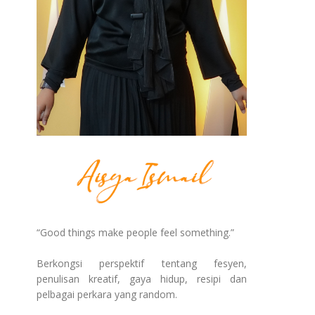
“Good things make people feel something.”
Berkongsi perspektif tentang fesyen,
penulisan kreatif, gaya hidup, resipi dan
pelbagai perkara yang random.