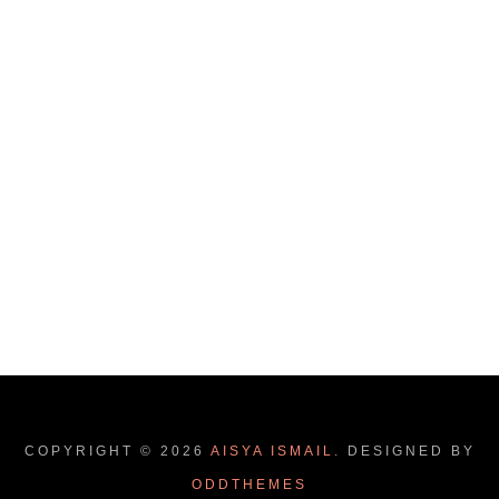
COPYRIGHT ©
2026
AISYA ISMAIL.
DESIGNED BY
ODDTHEMES