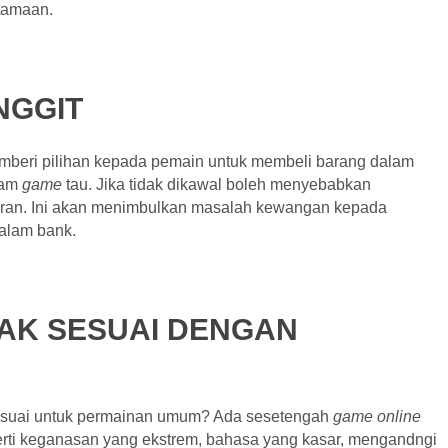
tamaan.
NGGIT
beri pilihan kepada pemain untuk membeli barang dalam
lam
game
tau. Jika tidak dikawal boleh menyebabkan
iran. Ini akan menimbulkan masalah kewangan kepada
dalam bank.
AK SESUAI DENGAN
sesuai untuk permainan umum? Ada sesetengah
game online
erti keganasan yang ekstrem, bahasa yang kasar, mengandngi