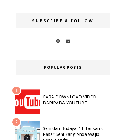
SUBSCRIBE & FOLLOW
POPULAR POSTS
CARA DOWNLOAD VIDEO
DARIPADA YOUTUBE
Seni dan Budaya: 11 Tarikan di
Pasar Seni Yang Anda Wajib