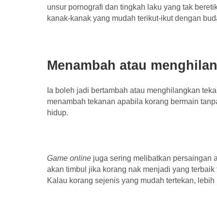
unsur pornografi dan tingkah laku yang tak beret
kanak-kanak yang mudah terikut-ikut dengan bu
Menambah atau menghilan
Ia boleh jadi bertambah atau menghilangkan tek
menambah tekanan apabila korang bermain tanp
hidup.
Game online
juga sering melibatkan persaingan a
akan timbul jika korang nak menjadi yang terbai
Kalau korang sejenis yang mudah tertekan, lebih 