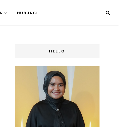
N
HUBUNGI
HELLO