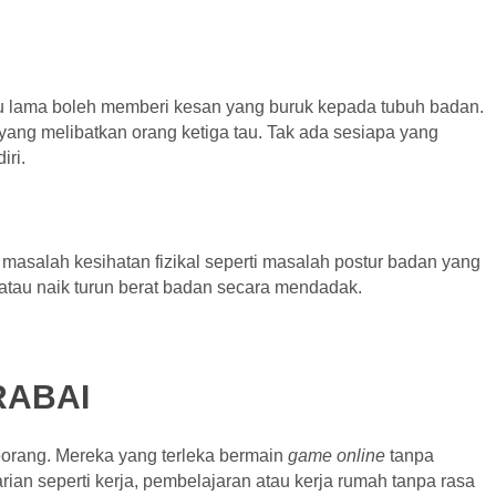
lalu lama boleh memberi kesan yang buruk kepada tubuh badan.
l yang melibatkan orang ketiga tau. Tak ada sesiapa yang
iri.
masalah kesihatan fizikal seperti masalah postur badan yang
 atau naik turun berat badan secara mendadak.
RABAI
orang. Mereka yang terleka bermain
game online
tanpa
n seperti kerja, pembelajaran atau kerja rumah tanpa rasa