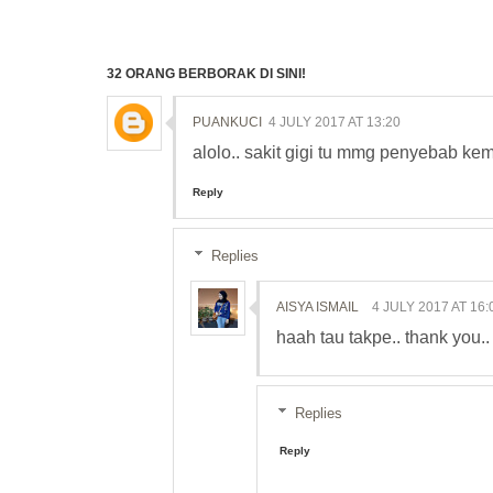
32 ORANG BERBORAK DI SINI!
PUANKUCI
4 JULY 2017 AT 13:20
alolo.. sakit gigi tu mmg penyebab kem
Reply
Replies
AISYA ISMAIL
4 JULY 2017 AT 16:
haah tau takpe.. thank you..
Replies
Reply