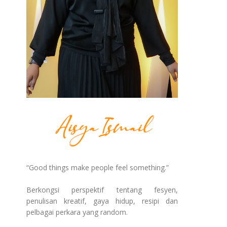
“Good things make people feel something.”
Berkongsi perspektif tentang fesyen,
penulisan kreatif, gaya hidup, resipi dan
pelbagai perkara yang random.