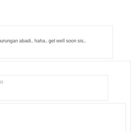
urungan abadi.. haha.. get well soon sis..
03