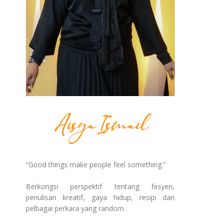
“Good things make people feel something.”
Berkongsi perspektif tentang fesyen,
penulisan kreatif, gaya hidup, resipi dan
pelbagai perkara yang random.