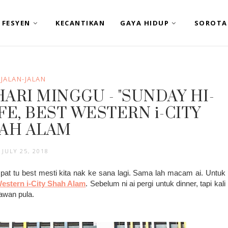
FESYEN
KECANTIKAN
GAYA HIDUP
SOROTA
JALAN-JALAN
HARI MINGGU - "SUNDAY HI-
AFE, BEST WESTERN i-CITY
AH ALAM
JULY 25, 2018
mpat tu best mesti kita nak ke sana lagi. Sama lah macam ai. Untuk
estern i-City Shah Alam
. Sebelum ni ai pergi untuk dinner, tapi kali
awan pula.