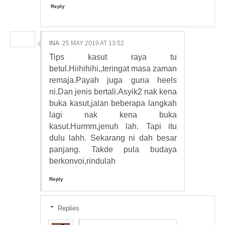
Reply
INA
25 MAY 2019 AT 13:52
Tips kasut raya tu
betul.Hiihihihi,,teringat masa zaman
remaja.Payah juga guna heels
ni.Dan jenis bertali.Asyik2 nak kena
buka kasut,jalan beberapa langkah
lagi nak kena buka
kasut.Hurmm,jenuh lah. Tapi itu
dulu lahh. Sekarang ni dah besar
panjang. Takde pula budaya
berkonvoi,rindulah
Reply
Replies