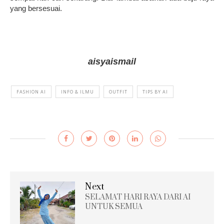
yang bersesuai.
aisyaismail
FASHION AI
INFO & ILMU
OUTFIT
TIPS BY AI
Next
SELAMAT HARI RAYA DARI AI
UNTUK SEMUA