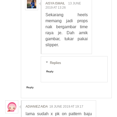
AISYA ISMAIL
13 JUNE
2019 AT 13:26
Sekarang heels
memang jadi props
nak bergambar time
raya je. Dah amik
gambar, tukar pakai
slipper.
Replies
Reply
Reply
ADIANIEZ AIDA
18 JUNE 2019 AT 19:17
lama sudah x pk on pattern baju