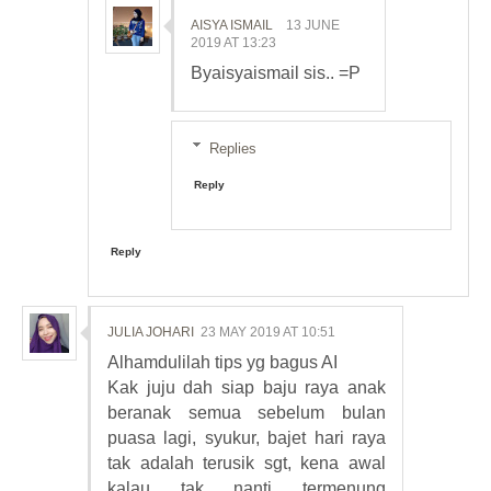
AISYA ISMAIL
13 JUNE
2019 AT 13:23
Byaisyaismail sis.. =P
Replies
Reply
Reply
JULIA JOHARI
23 MAY 2019 AT 10:51
Alhamdulilah tips yg bagus AI
Kak juju dah siap baju raya anak
beranak semua sebelum bulan
puasa lagi, syukur, bajet hari raya
tak adalah terusik sgt, kena awal
kalau tak nanti termenung