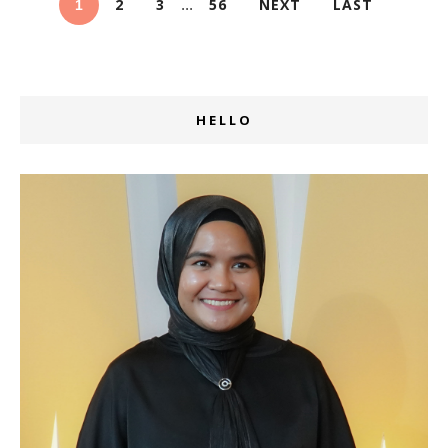
2
3
56
NEXT
LAST
...
1
HELLO