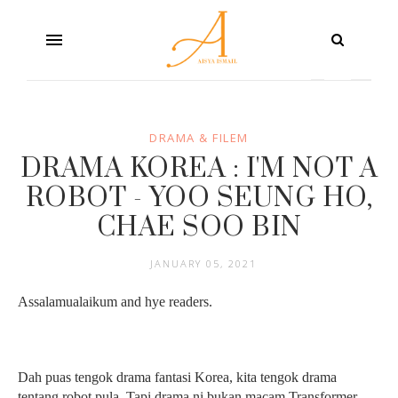
DRAMA & FILEM
DRAMA KOREA : I'M NOT A
ROBOT - YOO SEUNG HO,
CHAE SOO BIN
JANUARY 05, 2021
Assalamualaikum and hye readers.
Dah puas tengok drama fantasi Korea, kita tengok drama
tentang robot pula. Tapi drama ni bukan macam Transformer