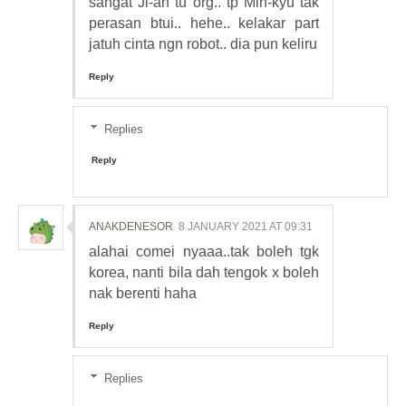
sangat Ji-ah tu org.. tp Min-kyu tak
perasan btui.. hehe.. kelakar part
jatuh cinta ngn robot.. dia pun keliru
Reply
Replies
Reply
ANAKDENESOR
8 JANUARY 2021 AT 09:31
alahai comei nyaaa..tak boleh tgk
korea, nanti bila dah tengok x boleh
nak berenti haha
Reply
Replies