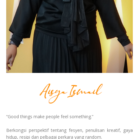
“Good things make people feel something.”
Berkongsi perspektif tentang fesyen, penulisan kreatif, gaya
hidup, resipi dan pelbagai perkara yang random.