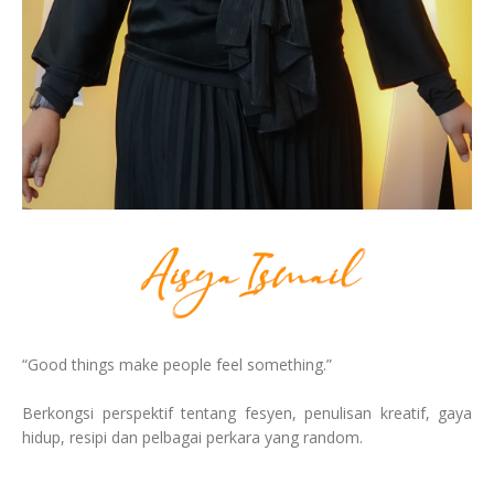
“Good things make people feel something.”
Berkongsi perspektif tentang fesyen, penulisan kreatif, gaya
hidup, resipi dan pelbagai perkara yang random.