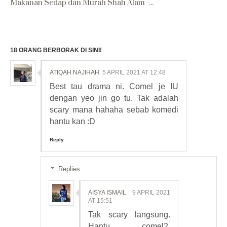
Makanan Sedap dan Murah Shah Alam -...
18 ORANG BERBORAK DI SINI!
ATIQAH NAJIHAH
5 APRIL 2021 AT 12:48
Best tau drama ni. Comel je IU
dengan yeo jin go tu. Tak adalah
scary mana hahaha sebab komedi
hantu kan :D
Reply
Replies
AISYA ISMAIL
9 APRIL 2021
AT 15:51
Tak scary langsung.
Hantu comel2.