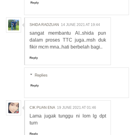
Reply
SHIDA RADZUAN
14 JUNE 2021 AT 19:44
sangat membantu AI..shida pun
dalam proses TTC juga..msh duk
fikir mcm mna..hati berbelah bagi..
Reply
Replies
Reply
CIK PUAN ENA
19 JUNE 2021 AT 01:46
Lama jugak tunggu ni lom lg dpt
turn
Reply