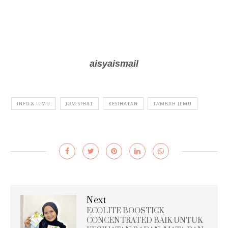
aisyaismail
INFO & ILMU
JOM SIHAT
KESIHATAN
TAMBAH ILMU
Next
ECOLITE BOOSTICK
CONCENTRATED BAIK UNTUK