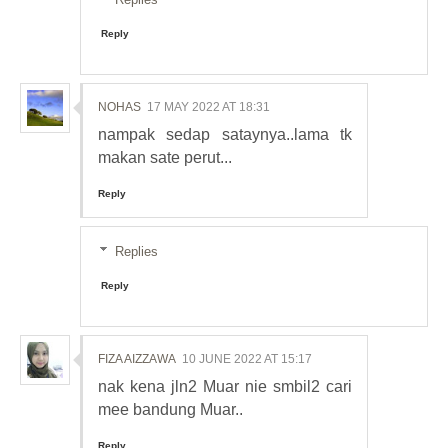
Reply
NOHAS
17 MAY 2022 AT 18:31
nampak sedap sataynya..lama tk
makan sate perut...
Reply
Replies
Reply
FIZA AIZZAWA
10 JUNE 2022 AT 15:17
nak kena jln2 Muar nie smbil2 cari
mee bandung Muar..
Reply