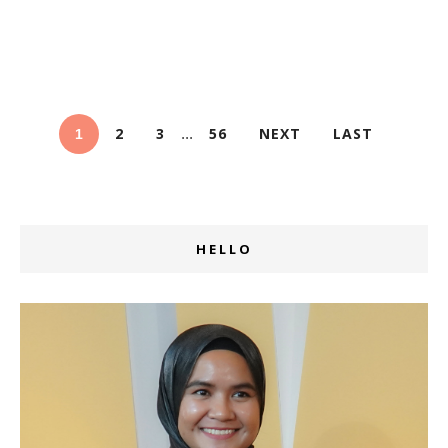
2
3
56
NEXT
LAST
...
1
HELLO