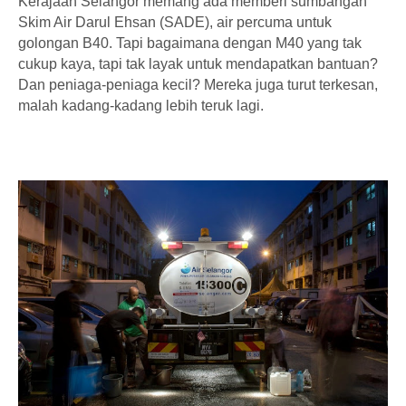
Kerajaan Selangor memang ada memberi sumbangan
Skim Air Darul Ehsan (SADE), air percuma untuk
golongan B40. Tapi bagaimana dengan M40 yang tak
cukup kaya, tapi tak layak untuk mendapatkan bantuan?
Dan peniaga-peniaga kecil? Mereka juga turut terkesan,
malah kadang-kadang lebih teruk lagi.