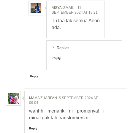
AISYA ISMAIL
11
SEPTEMBER 2024 AT 18:21
Tu laa tak semua Aeon
ada.
Replies
Reply
Reply
MAMA ZHARFAN
5 SEPTEMBER 2024 AT
09:04
wahhh menarik ni promonya! i
minat gak lah transformers ni
Reply