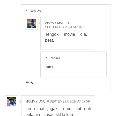
Replies
AISYA ISMAIL
11
SEPTEMBER 2024 AT 18:23
Tengok movie dia,
best.
Replies
Reply
Reply
MUMMY_AYU
6 SEPTEMBER 2024 AT 07:59
Ian minat jugak la ni.. but dah
belajar ni susah skt la kan