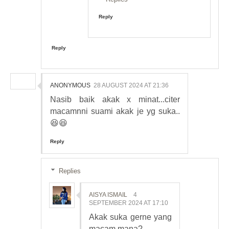
Reply
Reply
ANONYMOUS
28 AUGUST 2024 AT 21:36
Nasib baik akak x minat...citer
macamnni suami akak je yg suka..
😆😆
Reply
Replies
AISYA ISMAIL
4
SEPTEMBER 2024 AT 17:10
Akak suka gerne yang
macam mana?