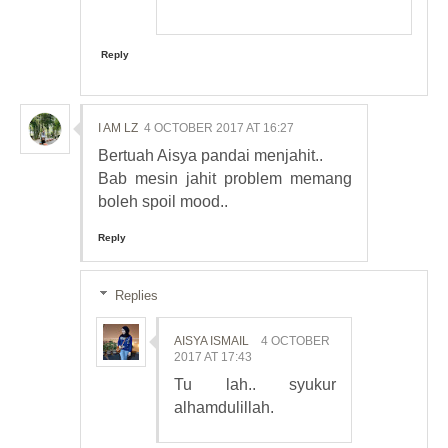
Reply
I AM LZ
4 OCTOBER 2017 AT 16:27
Bertuah Aisya pandai menjahit..
Bab mesin jahit problem memang
boleh spoil mood..
Reply
Replies
AISYA ISMAIL
4 OCTOBER
2017 AT 17:43
Tu lah.. syukur
alhamdulillah.