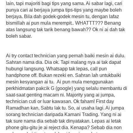
lain, tapi majoriti bagi tips yang sama. Ai sabar lagi, cari
punya cari ai berjaya jumpa tips-tips yang maybe boleh
berjaya. Bila dah godek-godek mesin tu, dengan lafaz
bismillah ai pun mula merempit.. WHATTT??? Benang
atas langsung tak tarik benang bawah?? Ok ni ai dah tak
boleh sabar.
Ai try contact technician yang pernah baiki mesin ai dulu.
Sahran nama dia. Dia ok. Tapi malang nya ai tak dapat
hubungi langsung. Whatsapp tak lepas, call pun
handphone off. Bukan rezeki en. Sahran lah untukbaiki
mesin kesyangan ai tu. Ai pun mula menggunakan
perkhidmatan pakcik G (google) yang selalu membantu di
saat-saat genting macam ni. Majority yang ai jumpa,
technician cuti or luar kawasan. Ok faham! First day
Ramadhan kan, Sabtu lak tu. So, ai usaha lagi. Ai jumpa
sorang technician daripada Kamani Trading. Yang ni ai
tak sure nama dia sebab tak dinyatakan. Lepas ai letak
phone gitu-gitu je ai reject dia. Kenapa? Sebab dia non