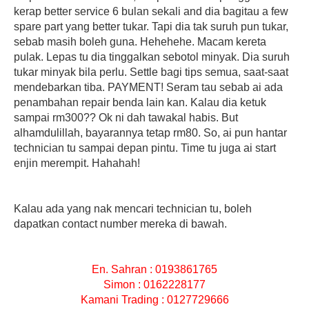
kerap better service 6 bulan sekali and dia bagitau a few
spare part yang better tukar. Tapi dia tak suruh pun tukar,
sebab masih boleh guna. Hehehehe. Macam kereta
pulak. Lepas tu dia tinggalkan sebotol minyak. Dia suruh
tukar minyak bila perlu. Settle bagi tips semua, saat-saat
mendebarkan tiba. PAYMENT! Seram tau sebab ai ada
penambahan repair benda lain kan. Kalau dia ketuk
sampai rm300?? Ok ni dah tawakal habis. But
alhamdulillah, bayarannya tetap rm80. So, ai pun hantar
technician tu sampai depan pintu. Time tu juga ai start
enjin merempit. Hahahah!
Kalau ada yang nak mencari technician tu, boleh
dapatkan contact number mereka di bawah.
En. Sahran : 0193861765
Simon : 0162228177
Kamani Trading : 0127729666