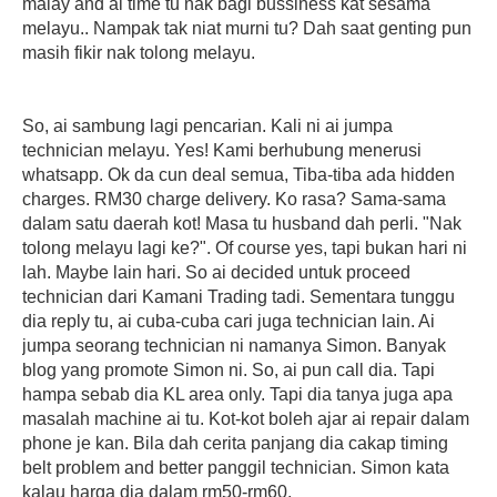
malay and ai time tu nak bagi bussiness kat sesama
melayu.. Nampak tak niat murni tu? Dah saat genting pun
masih fikir nak tolong melayu.
So, ai sambung lagi pencarian. Kali ni ai jumpa
technician melayu. Yes! Kami berhubung menerusi
whatsapp. Ok da cun deal semua, Tiba-tiba ada hidden
charges. RM30 charge delivery. Ko rasa? Sama-sama
dalam satu daerah kot! Masa tu husband dah perli. "Nak
tolong melayu lagi ke?". Of course yes, tapi bukan hari ni
lah. Maybe lain hari. So ai decided untuk proceed
technician dari Kamani Trading tadi. Sementara tunggu
dia reply tu, ai cuba-cuba cari juga technician lain. Ai
jumpa seorang technician ni namanya Simon. Banyak
blog yang promote Simon ni. So, ai pun call dia. Tapi
hampa sebab dia KL area only. Tapi dia tanya juga apa
masalah machine ai tu. Kot-kot boleh ajar ai repair dalam
phone je kan. Bila dah cerita panjang dia cakap timing
belt problem and better panggil technician. Simon kata
kalau harga dia dalam rm50-rm60.