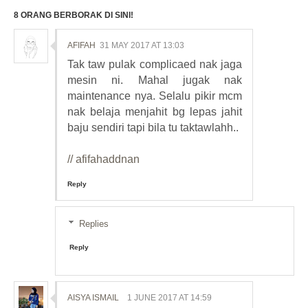
8 ORANG BERBORAK DI SINI!
AFIFAH
31 MAY 2017 AT 13:03
Tak taw pulak complicaed nak jaga
mesin ni. Mahal jugak nak
maintenance nya. Selalu pikir mcm
nak belaja menjahit bg lepas jahit
baju sendiri tapi bila tu taktawlahh..
// afifahaddnan
Reply
Replies
Reply
AISYA ISMAIL
1 JUNE 2017 AT 14:59