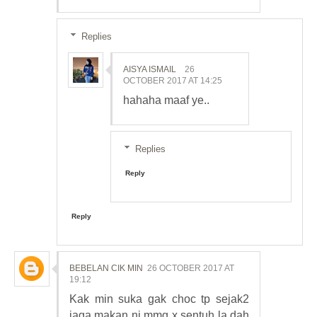
Replies
AISYA ISMAIL
26
OCTOBER 2017 AT 14:25
hahaha maaf ye..
Replies
Reply
Reply
BEBELAN CIK MIN
26 OCTOBER 2017 AT
19:12
Kak min suka gak choc tp sejak2
jaga makan ni mmg x sentuh la dah