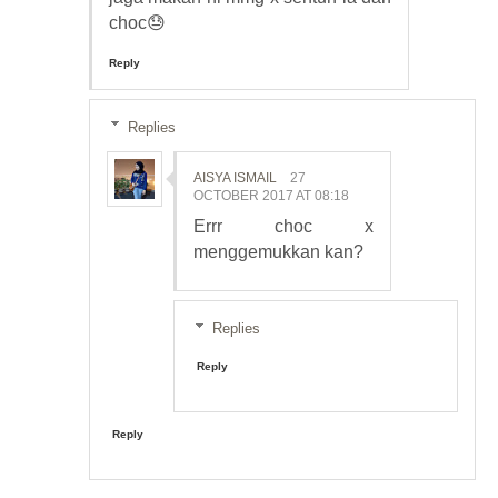
choc😓
Reply
Replies
AISYA ISMAIL
27
OCTOBER 2017 AT 08:18
Errr choc x
menggemukkan kan?
Replies
Reply
Reply