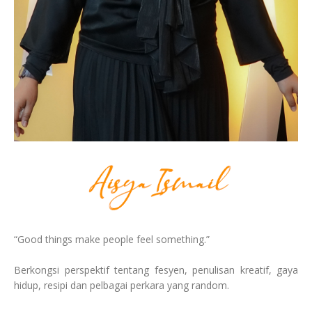
“Good things make people feel something.”
Berkongsi perspektif tentang fesyen, penulisan kreatif, gaya
hidup, resipi dan pelbagai perkara yang random.