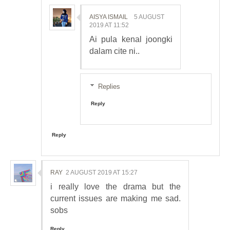
AISYA ISMAIL
5 AUGUST
2019 AT 11:52
Ai pula kenal joongki
dalam cite ni..
Replies
Reply
Reply
RAY
2 AUGUST 2019 AT 15:27
i really love the drama but the
current issues are making me sad.
sobs
Reply