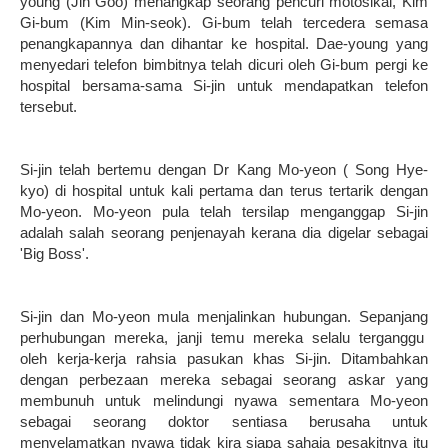
young (Jin Goo) menangkap seorang pencuri motosikal, Kim
Gi-bum (Kim Min-seok). Gi-bum telah tercedera semasa
penangkapannya dan dihantar ke hospital. Dae-young yang
menyedari telefon bimbitnya telah dicuri oleh Gi-bum pergi ke
hospital bersama-sama Si-jin untuk mendapatkan telefon
tersebut.
Si-jin telah bertemu dengan Dr Kang Mo-yeon ( Song Hye-
kyo) di hospital untuk kali pertama dan terus tertarik dengan
Mo-yeon. Mo-yeon pula telah tersilap menganggap Si-jin
adalah salah seorang penjenayah kerana dia digelar sebagai
'Big Boss'.
Si-jin dan Mo-yeon mula menjalinkan hubungan. Sepanjang
perhubungan mereka, janji temu mereka selalu terganggu
oleh kerja-kerja rahsia pasukan khas Si-jin. Ditambahkan
dengan perbezaan mereka sebagai seorang askar yang
membunuh untuk melindungi nyawa sementara Mo-yeon
sebagai seorang doktor sentiasa berusaha untuk
menyelamatkan nyawa tidak kira siapa sahaja pesakitnya itu