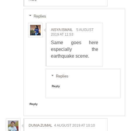
Replies
AISYA ISMAIL
5 AUGUST
2019 AT 11:53
Same goes here
especially the
earthquake scene.
Replies
Reply
Reply
DUNIA ZUMAL
4 AUGUST 2019 AT 10:10