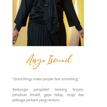
“Good things make people feel something.”
Berkongsi perspektif tentang fesyen,
penulisan kreatif, gaya hidup, resipi dan
pelbagai perkara yang random.