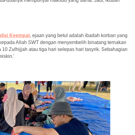
edua-duanya mempunyai maksud yang sama. Jadi, ikutlah
disi Keempat
, ejaan yang betul adalah ibadah korban yang
epada Allah SWT dengan menyembelih binatang ternakan
 10 Zulhijjah atau tiga hari selepas hari tasyrik. Sebahagian
iskin.'